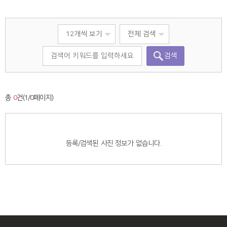
센터소식
동부희망케어센터
언론보도
서부희망케어센터
검색
채용공고
남부희망케어센터
복지관이야기
북부희망케어센터
총
0
건(1/0페이지)
칭찬합시다
정보마당
등록/검색된 사진 정보가 없습니다.
후원지원현황
후원안내
주민소리함
사이트도우미
회원메뉴