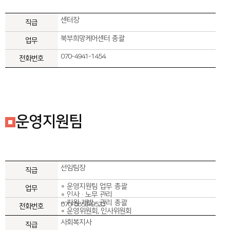
센터장
오시는길
북부희망케어센터 총괄
070-4941-1454
운영지원팀
선임팀장
∘ 운영지원팀 업무 총괄
∘ 인사·노무 관리
∘ 자원 개발·관리 총괄
070-8853-9523
∘ 운영위원회, 인사위원회
사회복지사