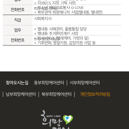
∘ 지성ECS 지정 기탁 사업
∘ 청소년 해외의료봉사 G-LOVE
031-528-0749
∘ 북부권역 희망매니저 사업(별내동, 별내면)
사회복지사
∘ 별내동 사례관리, 돌봄통합 담당
∘ 별내동 주거환경개선 사업
∘ 정서서비스 (텔레케어, 가정의 달)
070-8853-9525
∘ 기후변화, 명절지원, 김장지원 사업 등
찾아오시는길
동부희망케어센터
서부희망케어센터
남부희망케어센터
북부희망케어센터
개인정보처리방침