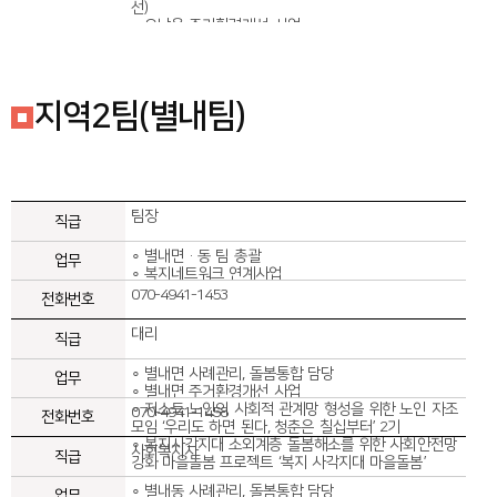
선)
∘ 오남읍 주거환경개선 사업
∘ 문화소외계층 지원 사업 희망리퀘스트
∘ 다산봉사클럽과 함께하는 어버이날 잔치
지역2팀(별내팀)
팀장
∘ 별내면·동 팀 총괄
∘ 복지네트워크 연계사업
070-4941-1453
대리
∘ 별내면 사례관리, 돌봄통합 담당
∘ 별내면 주거환경개선 사업
∘ 저소득 노인의 사회적 관계망 형성을 위한 노인 자조
070-4941-1458
모임 ‘우리도 하면 된다, 청춘은 칠십부터’ 2기
∘ 복지사각지대 소외계층 돌봄해소를 위한 사회안전망
사회복지사
강화 마을돌봄 프로젝트 ‘복지 사각지대 마을돌봄’
∘ 별내동 사례관리, 돌봄통합 담당