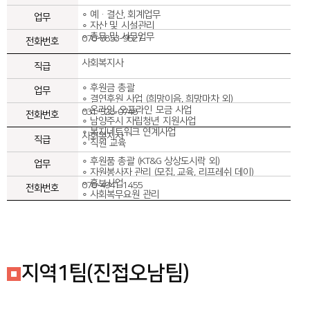
∘ 예·결산, 회계업무
∘ 자산 및 시설관리
∘ 총무 및 서무업무
070-8853-9527
사회복지사
∘ 후원금 총괄
∘ 결연후원 사업 (희망이음, 희망마차 외)
∘ 온라인, 오프라인 모금 사업
031-528-0748
∘ 남양주시 자립청년 지원사업
∘ 복지네트워크 연계사업
사회복지사
∘ 직원 교육
∘ 후원품 총괄 (KT&G 상상도시락 외)
∘ 자원봉사자 관리 (모집, 교육, 리프레쉬 데이)
∘ 홍보사업
070-4941-1455
∘ 사회복무요원 관리
지역1팀(진접오남팀)