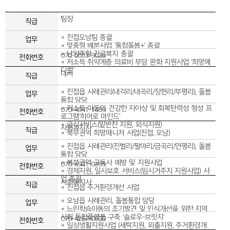
팀장
∘ 진접오남팀 총괄
∘ 맞춤형 배분사업 ‘통합돌봄+’ 총괄
∘ 남양주형 긴급복지 총괄
070-8853-9526
∘ 저소득 취약계층 의료비 부담 완화 지원사업 ‘희망메
디컬’
대리
∘ 진접읍 사례관리(내각리/내곡리/장현리/부평리), 돌봄
통합 담당
∘ 저소득 아동의 건강한 자아상 및 회복탄력성 형성 프
070-4941-1459
로그램‘히어로 마인드’
∘ 급식서비스(밑반찬 지원, 외식지원)
사회복지사
∘ 북부권역 희망매니저 사업(진접, 오남)
∘ 진접읍 사례관리(진벌리/팔야리/금곡리/연평리), 돌봄
통합 담당
∘ 북부권역 고독사 예방 및 지원사업
070-4941-0395
∘ 경제지원, 일시보호 서비스(임시거주지 지원사업) 사
업 총괄
사회복지사
∘ 진접읍 주거환경개선 사업
∘ 오남읍 사례관리, 돌봄통합 담당
∘ 느린학습아동의 조기발견 및 인식개선을 위한 지역
사회 통합플랫폼 구축 ‘슬로우-브릿지’
070-4267-0600
∘ 일상생활지원사업 (세탁지원, 외출지원, 주거환경개