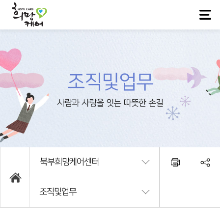
조직및업무
북부희망케어센터
조직및업무
희망케어소개