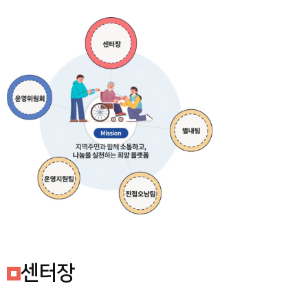
센터소개
동부희망케어센터
사업안내
서부희망케어센터
연혁
남부희망케어센터
조직및업무
북부희망케어센터
알림마당
정보마당
상담신청
후원안내
후원신청
사이트도우미
센터장
자원봉사신청
회원메뉴