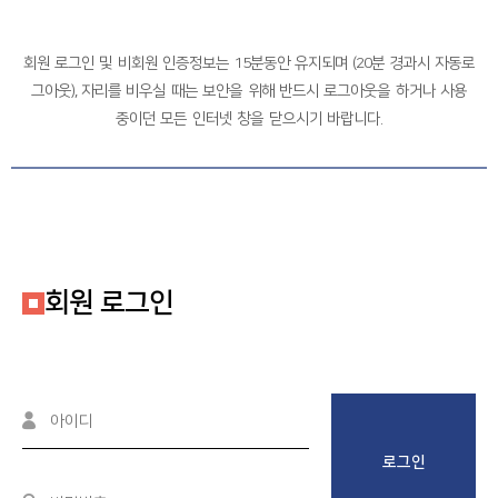
로그인
동부희망케어센터
회원 로그인 및 비회원 인증정보는 15분동안 유지되며 (20분 경과시 자동로
서부희망케어센터
그아웃),
자리를 비우실 때는 보안을 위해 반드시 로그아웃을 하거나 사용
중이던 모든 인터넷 창을 닫으시기 바랍니다.
남부희망케어센터
북부희망케어센터
정보마당
회원 로그인
후원안내
사이트도우미
로그인
회원메뉴