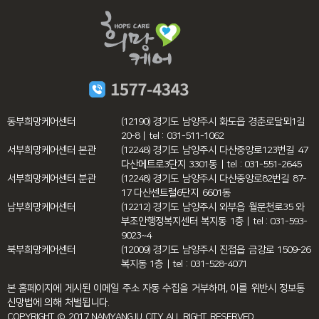
동부희망케어센터
(12190) 경기도 남양주시 화도읍 경춘로달뫼1길
20-8 | tel : 031-511-1062
서부희망케어센터 본관
(12248) 경기도 남양주시 다산중앙로123번길 47
다산메트로3단지 3301동 | tel : 031-551-2645
서부희망케어센터 분관
(12248) 경기도 남양주시 다산중앙로82번길 87-
17 다산센트럴6단지 6601동
남부희망케어센터
(12212) 경기도 남양주시 와부읍 월문천로35 와
부조안행정복지센터 복지동 1층 | tel : 031-593-
9023~4
북부희망케어센터
(12009) 경기도 남양주시 진접읍 금강로 1509-26
복지동 1층 | tel : 031-528-4071
본 홈페이지에 게시된 이메일 주소 자동 수집을 거부하며, 이를 위반시 정보통
신망법에 의해 처벌됩니다.
COPYRIGHT © 2017 NAMYANGJU CITY ALL RIGHT RESERVED.