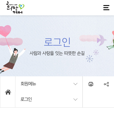
로그인
회원메뉴
로그인
희망케어소개