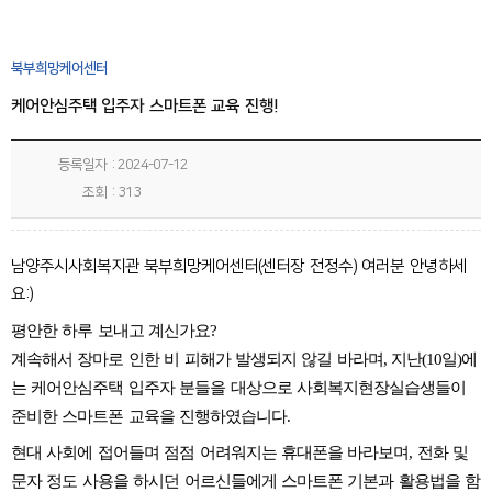
센터소식
동부희망케어센터
북부희망케어센터
언론보도
서부희망케어센터
케어안심주택 입주자 스마트폰 교육 진행!
채용공고
남부희망케어센터
등록일자
2024-07-12
조회
313
복지관이야기
북부희망케어센터
남양주시사회복지관 북부희망케어센터(센터장 전정수) 여러분 안녕하세
칭찬합시다
정보마당
요:)
평안한 하루 보내고 계신가요?
후원지원현황
후원안내
계속해서 장마로 인한 비 피해가 발생되지 않길 바라며, 지난(
10일)에
는 케어안심주택 입주자 분들을 대상으로
사회복지현장실습생들이
주민소리함
사이트도우미
준비한 스마트폰 교육을 진행하였습니다.
현대 사회에 접어들며 점점 어려워지는 휴대폰을 바라보며, 전화 및
회원메뉴
문자 정도 사용을 하시던 어르신들에게 스마트폰 기본과 활용법을 함