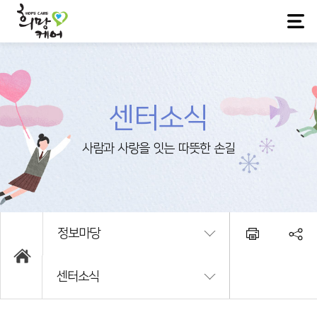
센터소식
정보마당
센터소식
희망케어소개