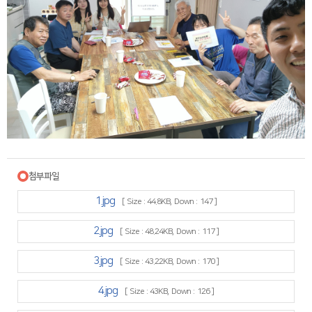
첨부파일
1.jpg
[ Size : 44.8KB, Down : 147 ]
2.jpg
[ Size : 48.24KB, Down : 117 ]
3.jpg
[ Size : 43.22KB, Down : 170 ]
4.jpg
[ Size : 43KB, Down : 126 ]