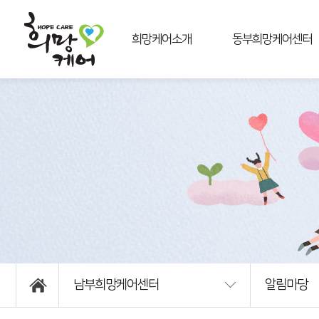
희망케어소개
동부희망케어센터
희망케어란
센터소개
비전과미션
사업안내
주요사업
연혁
이용권리
조직및업무
운영법인소개
알림마당
상담신청
후원신청
자원봉사신청
오시는길
남부희망케어센터
알림마당
인쇄하기