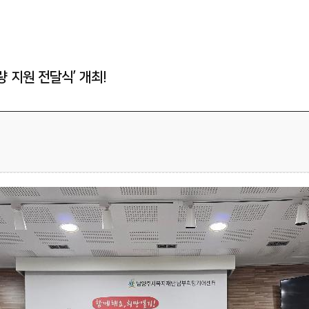
센터소식
언론보도
 지원 전달식’ 개최!
채용공고
후원지원현황
예결산현황
청