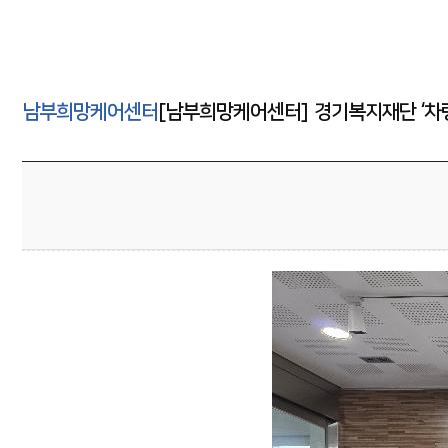
희망케어소개
센터소개
페이스북 공유
동부희망케어센터
사업안내
트위터 공유
남부희망케어센터
[남부희망케어센터] 경기복지재단 ‘차량
서부희망케어센터
연혁
네이버 공유
남부희망케어센터
조직및업무
카카오스토리 공유
북부희망케어센터
알림마당
정보마당
상담신청
후원안내
후원신청
사이트도우미
자원봉사신