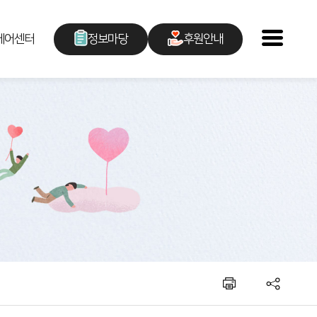
케어센터
정보마당
후원안내
센터소식
후원안내
언론보도
후원신청
채용공고
자원봉사안내
복지관이야기
자원봉사신청
칭찬합시다
후원지원현황
주민소리함
청