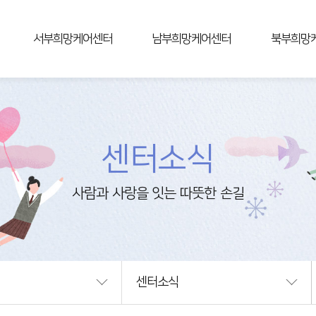
서부희망케어센터
남부희망케어센터
북부희망
센터소개
센터소개
센터소개
사업안내
사업안내
사업안내
연혁
연혁
연혁
조직및업무
조직및업무
조직및업무
센터소식
알림마당
알림마당
알림마당
상담신청
상담신청
상담신청
후원신청
후원신청
후원신청
자원봉사신청
자원봉사신청
자원봉사신
오시는길
오시는길
오시는길
센터소식