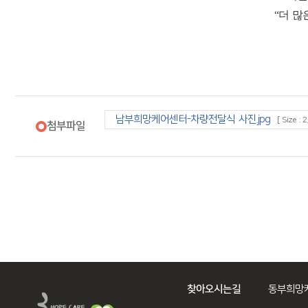
“더 많
남부희망케어센터-차량전달식 사진.jpg
[ Size : 2
첨부파일
찾아오시는길
동부희망