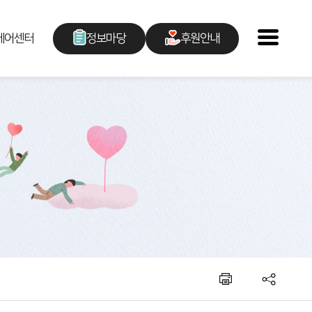
케어센터
정보마당
후원안내
센터소식
후원안내
언론보도
후원신청
채용공고
자원봉사안내
복지관이야기
자원봉사신청
칭찬합시다
후원지원현황
주민소리함
청