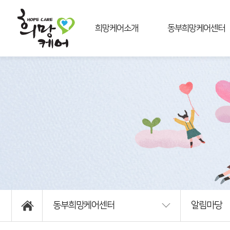
희망케어소개
동부희망케어센터
희망케어란
센터소개
비전과미션
사업안내
주요사업
연혁
이용권리
조직및업무
운영법인소개
알림마당
상담신청
후원신청
자원봉사신청
오시는길
동부희망케어센터
알림마당
인쇄하기