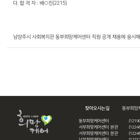
다. 합 격 자 : 배
○
진(2215)
회원메뉴
오시는길
남양주시 사회복지관 동부희망케어센터 직원 공개 채용에 응시해
찾아오시는길
동부희망
동부희망케어센터
(121
서부희망케어센터 본관
(122
서부희망케어센터 분관
(122
남부희망케어센터
(122