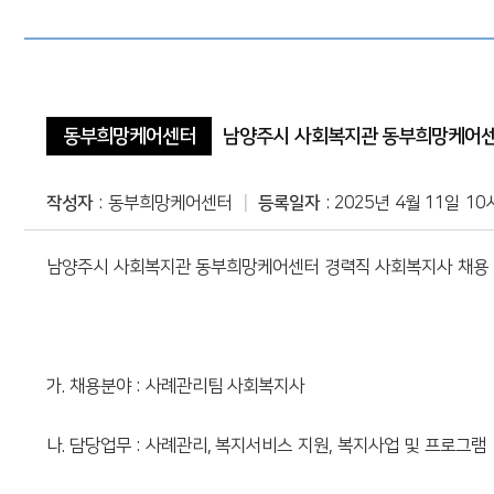
희망케어소개
센터소개
페이스북 공유
동부희망케어센터
사업안내
트위터 공유
동부희망케어센터
남양주시 사회복지관 동부희망케어센터
서부희망케어센터
연혁
네이버 공유
작성자
동부희망케어센터
등록일자
2025년 4월 11일 10
남부희망케어센터
조직및업무
카카오스토리 공유
남양주시 사회복지관 동부희망케어센터 경력직 사회복지사 채용 
북부희망케어센터
알림마당
정보마당
상담신청
가. 채용분야 : 사례관리팀 사회복지사
후원안내
후원신청
나. 담당업무 : 사례관리, 복지서비스 지원, 복지사업 및 프로그램
사이트도우미
자원봉사신