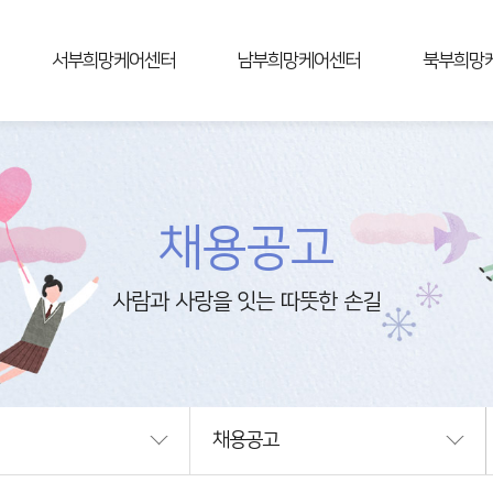
서부희망케어센터
남부희망케어센터
북부희망
센터소개
센터소개
센터소개
사업안내
사업안내
사업안내
연혁
연혁
연혁
조직및업무
조직및업무
조직및업무
채용공고
알림마당
알림마당
알림마당
상담신청
상담신청
상담신청
후원신청
후원신청
후원신청
자원봉사신청
자원봉사신청
자원봉사신
오시는길
오시는길
오시는길
채용공고