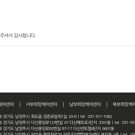
주셔서 감사합니다.
케어센터
서부희망케어센터
남부희망케어센터
북부희망케
90) 경기도 남양주시 화도읍 경춘로달뫼1길 20-8 | tel : 031-511-1062
48) 경기도 남양주시 다산중앙로123번길 47 다산메트로3단지 3301동 | tel : 031-551
48) 경기도 남양주시 다산중앙로82번길 87-17 다산센트럴6단지 6601동
12) 경기도 남양주시 와부읍 월문천로35 와부조안행정복지센터 복지동 1층 | tel : 031-