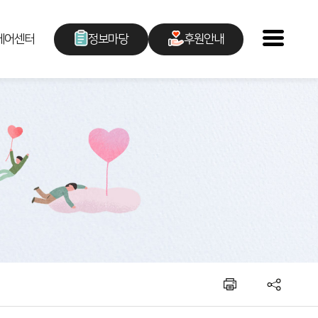
케어센터
정보마당
후원안내
센터소식
후원안내
언론보도
후원신청
채용공고
자원봉사안내
복지관이야기
자원봉사신청
칭찬합시다
후원지원현황
주민소리함
청