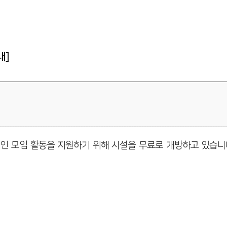
센터소식
언론보도
내]
채용공고
후원지원현황
예결산현황
 모임 활동을 지원하기 위해 시설을 무료로 개방하고 있습니
청