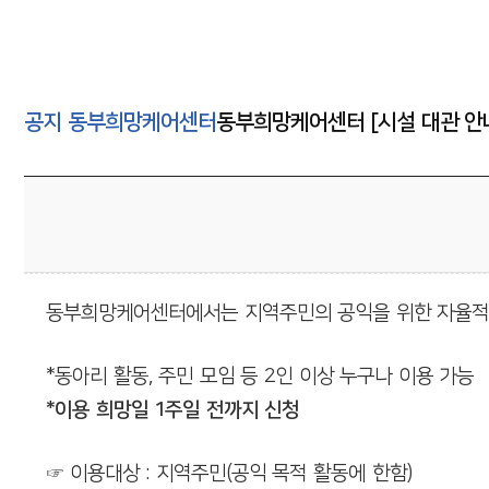
희망케어소개
센터소개
페이스북 공유
동부희망케어센터
사업안내
트위터 공유
공지
동부희망케어센터
동부희망케어센터 [시설 대관 안
서부희망케어센터
연혁
네이버 공유
남부희망케어센터
조직및업무
카카오스토리 공유
북부희망케어센터
알림마당
동부희망케어센터에서는 지역주민의 공익을 위한 자율적인
정보마당
상담신청
*동아리 활동, 주민 모임 등 2인 이상 누구나 이용 가능
*이용 희망일 1주일 전까지 신청
후원안내
후원신청
☞
이용대상 : 지역주민(공익 목적 활동에 한함)
사이트도우미
자원봉사신