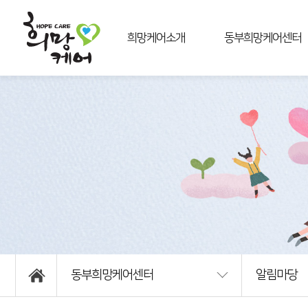
희망케어소개
동부희망케어센터
희망케어란
센터소개
비전과미션
사업안내
주요사업
연혁
이용권리
조직및업무
운영법인소개
알림마당
상담신청
후원신청
자원봉사신청
오시는길
동부희망케어센터
알림마당
인쇄하기